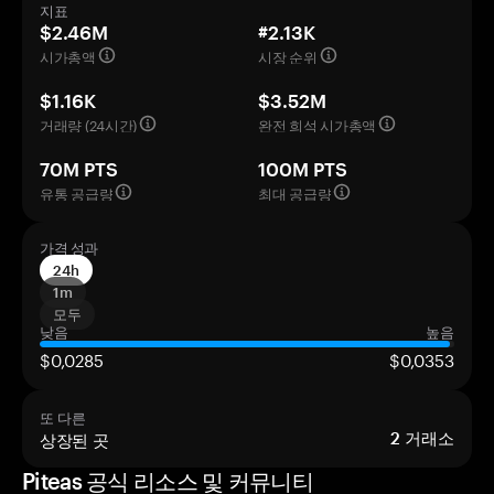
지표
$2.46M
#2.13K
시가총액
시장 순위
$1.16K
$3.52M
거래량 (24시간)
완전 희석 시가총액
70M PTS
100M PTS
유통 공급량
최대 공급량
가격 성과
24h
1m
모두
낮음
높음
$0,0285
$0,0353
또 다른
상장된 곳
2
거래소
Piteas 공식 리소스 및 커뮤니티