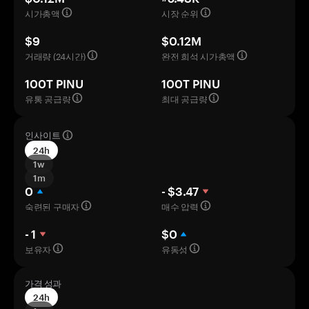
시가총액
시장 순위
$9
$0.12M
거래량 (24시간)
완전 희석 시가총액
100T PINU
100T PINU
유통 공급량
최대 공급량
인사이트
24h
1w
1m
0
- $3.47
숙련된 구매자
매수 압력
- 1
$0
보유자
유동성
가격 성과
24h