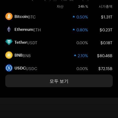
자산
24h %
시가총액
BTC
0.50%
$1.31T
Bitcoin
ETH
0.80%
$0.23T
Ethereum
USDT
0.00%
$0.18T
Tether
BNB
2.10%
$80.46B
BNB
USDC
0.00%
$72.15B
USDC
모두 보기