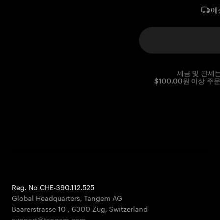
예
세금 및 관세
$100.00원 이상 주
Reg. No CHE-390.112.525
Global Headquarters, Tangem AG
Baarerstrasse 10
,
6300 Zug
,
Switzerland
support@tangem.com