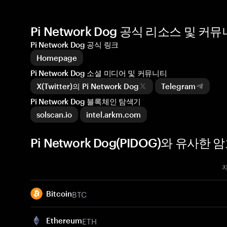
Pi Network Dog 공식 리소스 및 커
Pi Network Dog 공식 링크
Homepage
Pi Network Dog 소셜 미디어 및 커뮤니티
X(Twitter)의 Pi Network Dog
Telegram
Pi Network Dog 블록체인 탐색기
solscan.io
intel.arkm.com
Pi Network Dog(PIDOG)와 유사한
BTC
Bitcoin
ETH
Ethereum