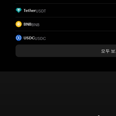
USDT
Tether
BNB
BNB
USDC
USDC
모두 보