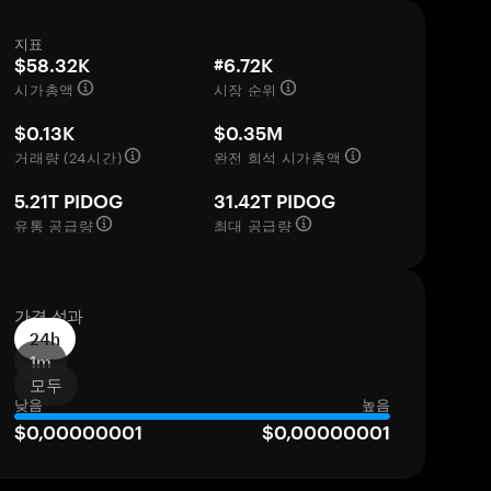
지표
$58.32K
#6.72K
시가총액
시장 순위
$0.13K
$0.35M
거래량 (24시간)
완전 희석 시가총액
5.21T PIDOG
31.42T PIDOG
유통 공급량
최대 공급량
가격 성과
24h
1m
모두
낮음
높음
$0,00000001
$0,00000001