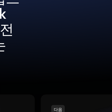
k
안전
는
다음