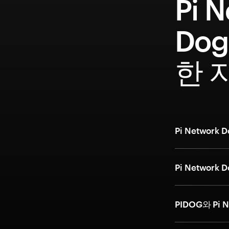
Pi 
Dog
한 
Pi Networ
Pi Netwo
PIDOG와 Pi 