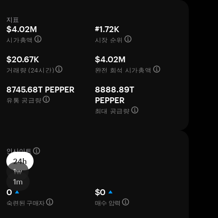
지표
$4.02M
#1.72K
시가총액
시장 순위
$20.67K
$4.02M
거래량 (24시간)
완전 희석 시가총액
8745.68T PEPPER
8888.89T
유통 공급량
PEPPER
최대 공급량
인사이트
24h
1w
1m
0
$0
숙련된 구매자
매수 압력