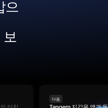
갑으
 보
다음
번의 터치
Tangem 지갑을 앱과