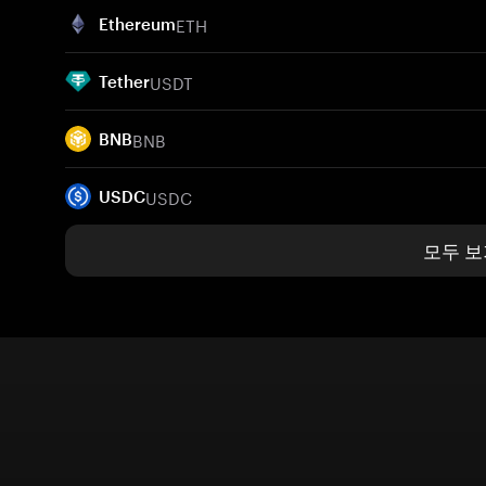
ETH
Ethereum
USDT
Tether
BNB
BNB
USDC
USDC
모두 보