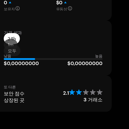
0
$0
보유자
유동성
가격 성과
24h
1m
모두
낮음
높음
$0,00000000
$0,00000000
또 다른
보안 점수
2.1
상장된 곳
3
거래소