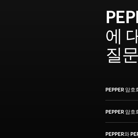
PEP
에 
질
PEPPER 암
PEPPER 암
PEPPER와 P