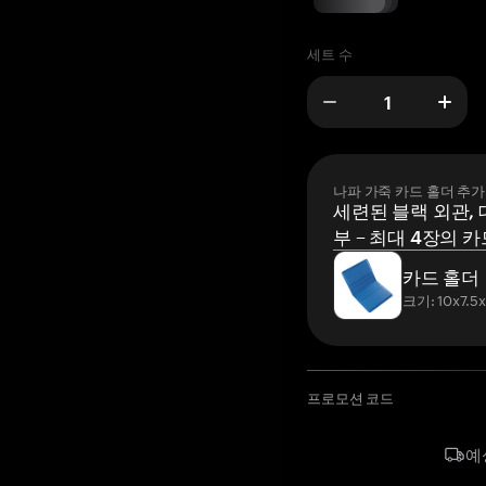
세트 수
나파 가죽 카드 홀더 추가
세련된 블랙 외관, 
부 – 최대 4장의 카
카드 홀더
크기: 10x7.5
프로모션 코드
예