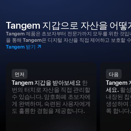
Tangem 지갑으로 자산을 어
Tangem 제품은 초보자부터 전문가까지 모두를 위한 것입
을 통해 Tangem은 디지털 자산을 직접 제어하고 보호할 수
Tangem 받기
먼저
다음
Tangem 지갑을 받아보세요
한
Tange
번의 터치로 자산을 직접 관리할
세요.
활성
수 있습니다. 암호화폐 초보자에
내장된 칩
게 완벽하며, 숙련된 사용자에게
생성하여 
도 훌륭한 경험을 제공합니다.
록 합니다