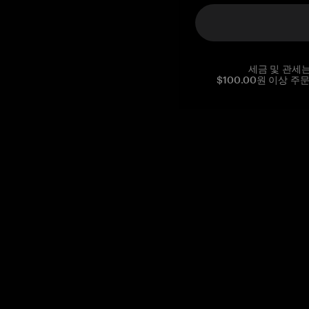
세금 및 관세
$100.00원 이상 주
Reg. No CHE-390.112.525
Global Headquarters, Tangem AG
Baarerstrasse 10
,
6300 Zug
,
Switzerland
support@tangem.com
이메일을 제공함으로써
개인정보 처리방침
을 읽고 이해했음을
확인합니다.
Get started