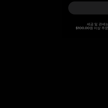
세금 및 관세
$100.00원 이상 주
Reg. No CHE-390.112.525
Global Headquarters, Tangem AG
Baarerstrasse 10
,
6300 Zug
,
Switzerland
support@tangem.com
이메일을 제공함으로써
개인정보 처리방침
을 읽고 이해했음을
확인합니다.
Get started