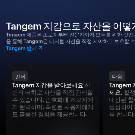
Tangem 지갑으로 자산을 어
Tangem 제품은 초보자부터 전문가까지 모두를 위한 것입
을 통해 Tangem은 디지털 자산을 직접 제어하고 보호할 수
Tangem 받기
먼저
다음
Tangem 지갑을 받아보세요
한
Tange
번의 터치로 자산을 직접 관리할
세요.
활성
수 있습니다. 암호화폐 초보자에
내장된 칩
게 완벽하며, 숙련된 사용자에게
생성하여 
도 훌륭한 경험을 제공합니다.
록 합니다