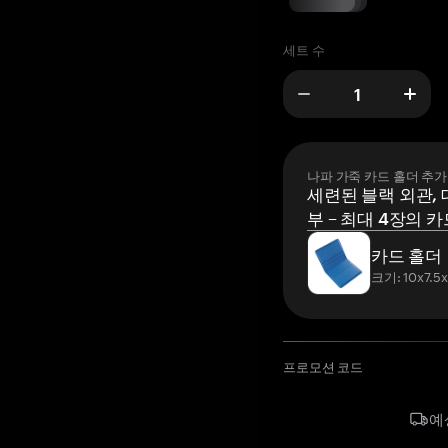
세트 수
나파 가죽 카드 홀더 추가
세련된 블랙 외관, 
부 – 최대 4장의 카
카드 홀더
크기: 10x7.5
프로모션 코드
예