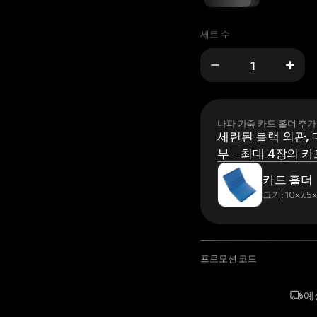
세트 수
나파 가죽 카드 홀더 추가
세련된 블랙 외관, 
부 – 최대 4장의 카
카드 홀더
크기: 10x7.5
프로모션 코드
예