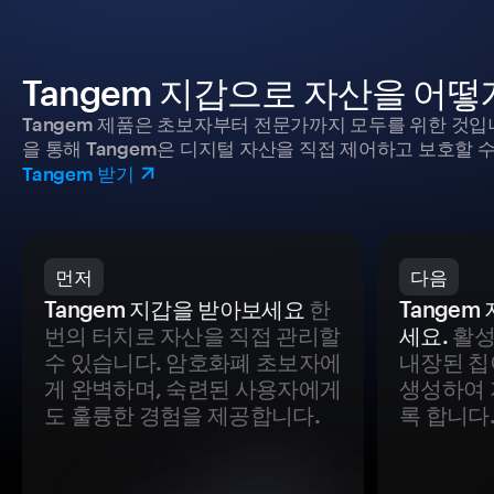
Tangem 지갑으로 자산을 어
Tangem 제품은 초보자부터 전문가까지 모두를 위한 것입
을 통해 Tangem은 디지털 자산을 직접 제어하고 보호할 수
Tangem 받기
먼저
다음
Tangem 지갑을 받아보세요
한
Tange
번의 터치로 자산을 직접 관리할
세요.
활성
수 있습니다. 암호화폐 초보자에
내장된 칩
게 완벽하며, 숙련된 사용자에게
생성하여 
도 훌륭한 경험을 제공합니다.
록 합니다