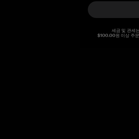
세금 및 관세
$100.00원 이상 주
Reg. No CHE-390.112.525
Global Headquarters, Tangem AG
Baarerstrasse 10
,
6300 Zug
,
Switzerland
support@tangem.com
이메일을 제공함으로써
개인정보 처리방침
을 읽고 이해했음을
확인합니다.
Get started