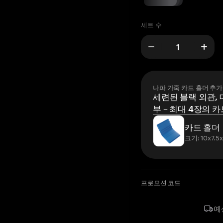
세트 수
나파 가죽 카드 홀더 추가
세련된 블랙 외관, 
부 – 최대 4장의 카
카드 홀더
크기: 10x7.5
프로모션 코드
예