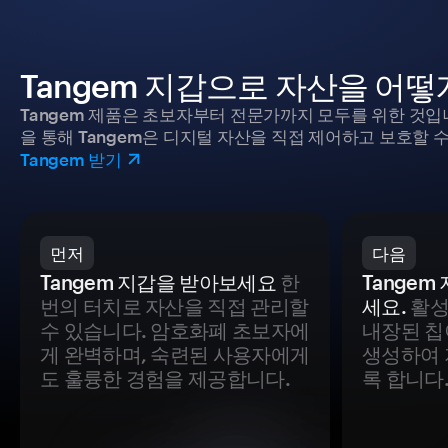
Tangem 지갑으로 자산을 어
Tangem 제품은 초보자부터 전문가까지 모두를 위한 것입
을 통해 Tangem은 디지털 자산을 직접 제어하고 보호할 수
Tangem 받기
먼저
다음
Tangem 지갑을 받아보세요
한
Tange
번의 터치로 자산을 직접 관리할
세요.
활성
수 있습니다. 암호화폐 초보자에
내장된 칩
게 완벽하며, 숙련된 사용자에게
생성하여 
도 훌륭한 경험을 제공합니다.
록 합니다