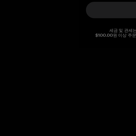
세금 및 관세
$100.00원 이상 주
Reg. No CHE-390.112.525
Global Headquarters, Tangem AG
Baarerstrasse 10
,
6300 Zug
,
Switzerland
support@tangem.com
이메일을 제공함으로써
개인정보 처리방침
을 읽고 이해했음을
확인합니다.
Get started