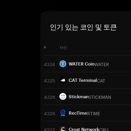
인기 있는 코인 및 토큰
#
자산
4324
WATER
WATER Coin
4325
CAT
CAT Terminal
4326
STICKMAN
Stickman
4326
RTIME
RecTime
4327
CRU
Crust Network