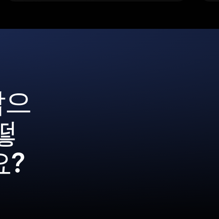
갑으
떻
요?