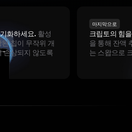
마지막으로
 동기화하세요.
활성
크립토의 힘을
된 칩이 무작위 개
을 통해 잔액 
이 손상되지 않도록
는 스왑으로 