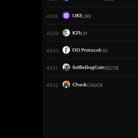
4328
LIKE
LIKE
4329
K21
K21
4330
FIO
FIO Protocol
4331
SELFIE
SelfieDogCoin
4332
CHUCK
Chuck