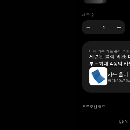
세트 수
나파 가죽 카드 홀더 추가
세련된 블랙 외관, 
부 – 최대 4장의 카
카드 홀더
크기: 10x7.5
프로모션 코드
예