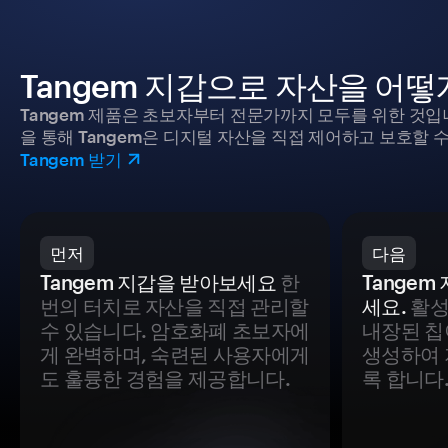
Tangem 지갑으로 자산을 어
Tangem 제품은 초보자부터 전문가까지 모두를 위한 것입
을 통해 Tangem은 디지털 자산을 직접 제어하고 보호할 수
Tangem 받기
먼저
다음
Tangem 지갑을 받아보세요
한
Tange
번의 터치로 자산을 직접 관리할
세요.
활성
수 있습니다. 암호화폐 초보자에
내장된 칩
게 완벽하며, 숙련된 사용자에게
생성하여 
도 훌륭한 경험을 제공합니다.
록 합니다