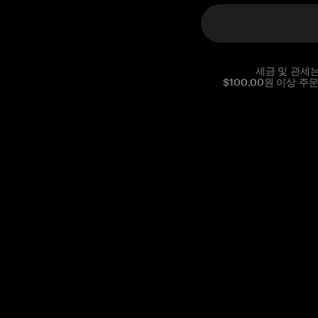
세금 및 관세
$100.00원 이상 주
Reg. No CHE-390.112.525
Global Headquarters, Tangem AG
Baarerstrasse 10
,
6300 Zug
,
Switzerland
support@tangem.com
이메일을 제공함으로써
개인정보 처리방침
을 읽고 이해했음을
확인합니다.
Get started