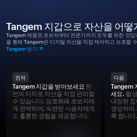
Tangem 지갑으로 자산을 어
Tangem 제품은 초보자부터 전문가까지 모두를 위한 것입
을 통해 Tangem은 디지털 자산을 직접 제어하고 보호할 수
Tangem 받기
먼저
다음
Tangem 지갑을 받아보세요
한
Tange
번의 터치로 자산을 직접 관리할
세요.
활성
수 있습니다. 암호화폐 초보자에
내장된 칩
게 완벽하며, 숙련된 사용자에게
생성하여 
도 훌륭한 경험을 제공합니다.
록 합니다