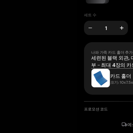
세트 수
나파 가죽 카드 홀더 추가
세련된 블랙 외관, 
부 – 최대 4장의 카
카드 홀더
크기: 10x7.5
프로모션 코드
예