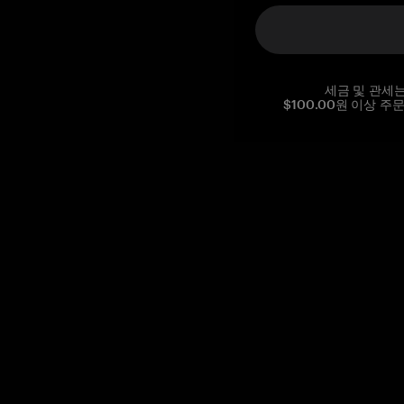
세금 및 관세
$100.00원 이상 주
Reg. No CHE-390.112.525
Global Headquarters, Tangem AG
Baarerstrasse 10
,
6300 Zug
,
Switzerland
support@tangem.com
이메일을 제공함으로써
개인정보 처리방침
을 읽고 이해했음을
확인합니다.
Get started