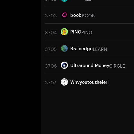
3703
BOOB
boob
3704
PINO
PINO
3705
LEARN
Brainedge
3706
CIRCLE
Ultraround Money
3707
LI
Whyyoutouzhele