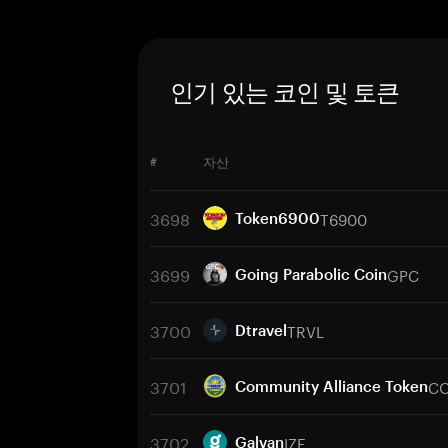
인기 있는 코인 및 토큰
#
자산
3698
T6900
Token6900
3699
GPC
Going Parabolic Coin
3700
TRVL
Dtravel
3701
C
Community Alliance Token
3702
IZE
Galvan