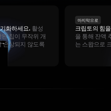
마지막으로
 동기화하세요.
활성
크립토의 힘을
된 칩이 무작위 개
을 통해 잔액 
이 손상되지 않도록
는 스왑으로 