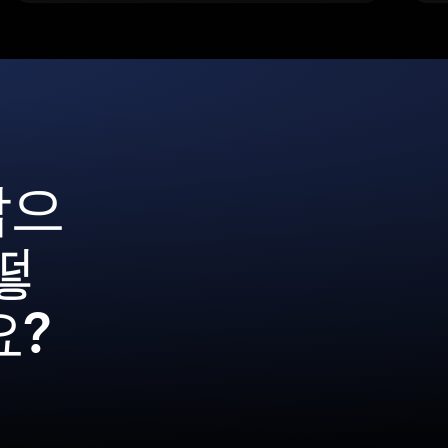
갑으
떻
요?