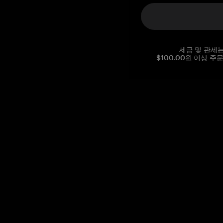
세금 및 관세
$100.00원 이상 주
Reg. No CHE-390.112.525
Global Headquarters, Tangem AG
Baarerstrasse 10
,
6300 Zug
,
Switzerland
support@tangem.com
이메일을 제공함으로써
개인정보 처리방침
을 읽고 이해했음을
확인합니다.
Get started