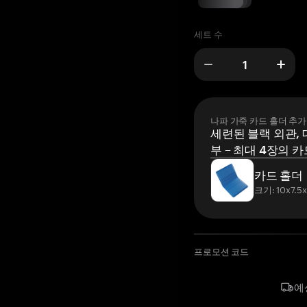
세트 수
나파 가죽 카드 홀더 추가
세련된 블랙 외관, 
부 – 최대 4장의 카
카드 홀더
크기: 10x7.5
프로모션 코드
예