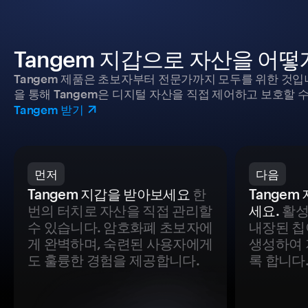
Tangem 지갑으로 자산을 어
Tangem 제품은 초보자부터 전문가까지 모두를 위한 것입
을 통해 Tangem은 디지털 자산을 직접 제어하고 보호할 수
Tangem 받기
먼저
다음
Tangem 지갑을 받아보세요
한
Tange
번의 터치로 자산을 직접 관리할
세요.
활성
수 있습니다. 암호화폐 초보자에
내장된 칩
게 완벽하며, 숙련된 사용자에게
생성하여 
도 훌륭한 경험을 제공합니다.
록 합니다