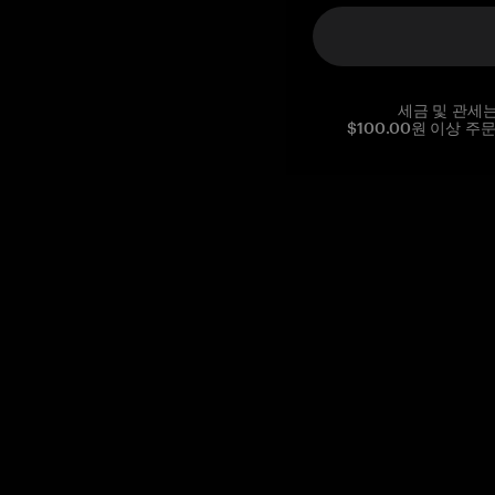
세금 및 관세
$100.00원 이상 주
Reg. No CHE-390.112.525
Global Headquarters, Tangem AG
Baarerstrasse 10
,
6300 Zug
,
Switzerland
support@tangem.com
이메일을 제공함으로써
개인정보 처리방침
을 읽고 이해했음을
확인합니다.
Get started