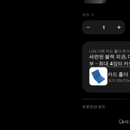
세트 수
나파 가죽 카드 홀더 추가
세련된 블랙 외관, 
부 – 최대 4장의 카
카드 홀더
크기: 10x7.5
프로모션 코드
예