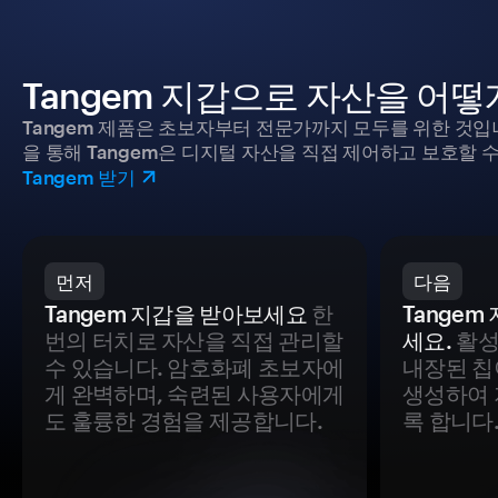
Tangem 지갑으로 자산을 어
Tangem 제품은 초보자부터 전문가까지 모두를 위한 것입
을 통해 Tangem은 디지털 자산을 직접 제어하고 보호할 수
Tangem 받기
먼저
다음
Tangem 지갑을 받아보세요
한
Tange
번의 터치로 자산을 직접 관리할
세요.
활성
수 있습니다. 암호화폐 초보자에
내장된 칩
게 완벽하며, 숙련된 사용자에게
생성하여 
도 훌륭한 경험을 제공합니다.
록 합니다