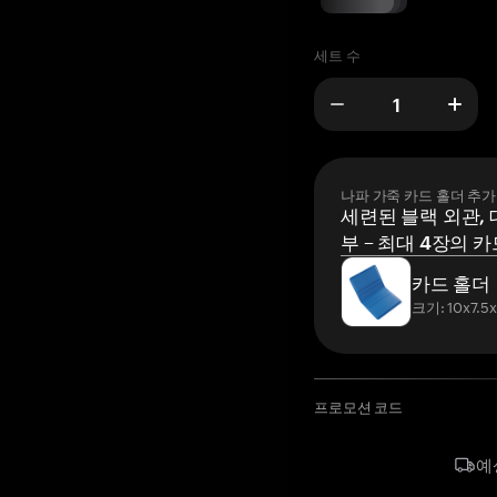
세트 수
나파 가죽 카드 홀더 추가
세련된 블랙 외관, 
부 – 최대 4장의 카
카드 홀더
크기: 10x7.5
프로모션 코드
예