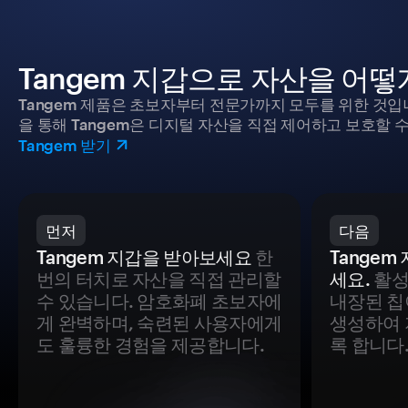
Tangem 지갑으로 자산을 어
Tangem 제품은 초보자부터 전문가까지 모두를 위한 것입
을 통해 Tangem은 디지털 자산을 직접 제어하고 보호할 수
Tangem 받기
먼저
다음
Tangem 지갑을 받아보세요
한
Tange
번의 터치로 자산을 직접 관리할
세요.
활성
수 있습니다. 암호화폐 초보자에
내장된 칩
게 완벽하며, 숙련된 사용자에게
생성하여 
도 훌륭한 경험을 제공합니다.
록 합니다