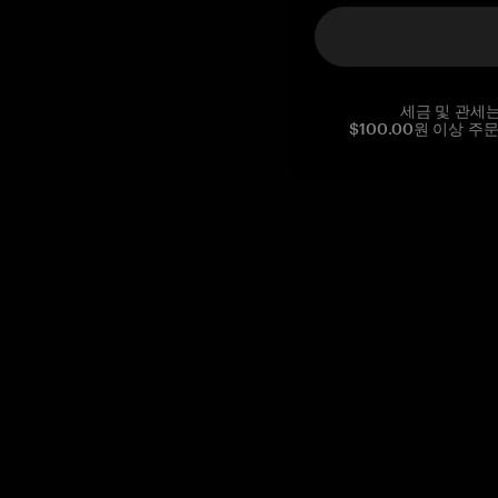
세금 및 관세
$100.00원 이상 주
Reg. No CHE-390.112.525
Global Headquarters, Tangem AG
Baarerstrasse 10
,
6300 Zug
,
Switzerland
support@tangem.com
이메일을 제공함으로써
개인정보 처리방침
을 읽고 이해했음을
확인합니다.
Get started