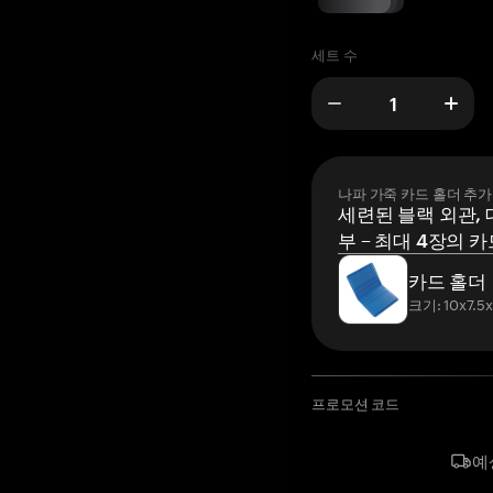
세트 수
나파 가죽 카드 홀더 추가
세련된 블랙 외관, 
부 – 최대 4장의 카
카드 홀더
크기: 10x7.5
프로모션 코드
예