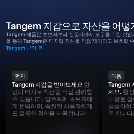
Tangem 지갑으로 자산을 어
Tangem 제품은 초보자부터 전문가까지 모두를 위한 것입
을 통해 Tangem은 디지털 자산을 직접 제어하고 보호할 수
Tangem 받기
먼저
다음
Tangem 지갑을 받아보세요
한
Tange
번의 터치로 자산을 직접 관리할
세요.
활성
수 있습니다. 암호화폐 초보자에
내장된 칩
게 완벽하며, 숙련된 사용자에게
생성하여 
도 훌륭한 경험을 제공합니다.
록 합니다