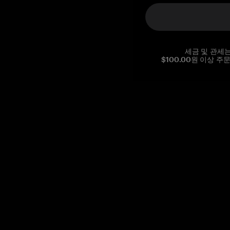
세금 및 관세
$100.00원 이상 주
Reg. No CHE-390.112.525
Global Headquarters, Tangem AG
Baarerstrasse 10
,
6300 Zug
,
Switzerland
support@tangem.com
이메일을 제공함으로써
개인정보 처리방침
을 읽고 이해했음을
확인합니다.
Get started