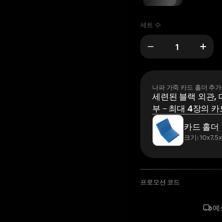
세트 수
나파 가죽 카드 홀더 추가
세련된 블랙 외관, 
부 – 최대 4장의 카
카드 홀더
크기: 10x7.5
프로모션 코드
예