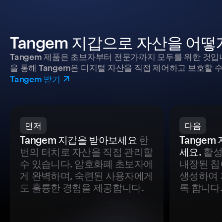
Tangem 지갑으로 자산을 어
Tangem 제품은 초보자부터 전문가까지 모두를 위한 것입
을 통해 Tangem은 디지털 자산을 직접 제어하고 보호할 수
Tangem 받기
먼저
다음
Tangem 지갑을 받아보세요
한
Tange
번의 터치로 자산을 직접 관리할
세요.
활성
수 있습니다. 암호화폐 초보자에
내장된 칩
게 완벽하며, 숙련된 사용자에게
생성하여 
도 훌륭한 경험을 제공합니다.
록 합니다