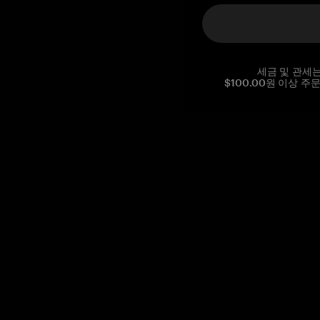
세금 및 관세
$100.00원 이상 주
Reg. No CHE-390.112.525
Global Headquarters, Tangem AG
Baarerstrasse 10
,
6300 Zug
,
Switzerland
support@tangem.com
이메일을 제공함으로써
개인정보 처리방침
을 읽고 이해했음을
확인합니다.
Get started