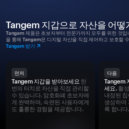
Tangem 지갑으로 자산을 어
Tangem 제품은 초보자부터 전문가까지 모두를 위한 것입
을 통해 Tangem은 디지털 자산을 직접 제어하고 보호할 수
Tangem 받기
먼저
다음
Tangem 지갑을 받아보세요
한
Tange
번의 터치로 자산을 직접 관리할
세요.
활성
수 있습니다. 암호화폐 초보자에
내장된 칩
게 완벽하며, 숙련된 사용자에게
생성하여 
도 훌륭한 경험을 제공합니다.
록 합니다