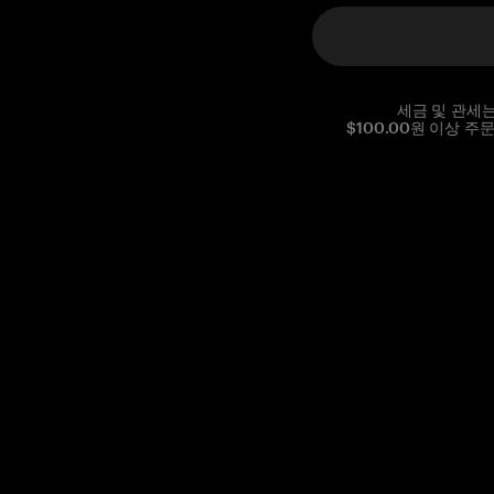
세금 및 관세
$100.00원 이상 주
Reg. No CHE-390.112.525
Global Headquarters, Tangem AG
Baarerstrasse 10
,
6300 Zug
,
Switzerland
support@tangem.com
이메일을 제공함으로써
개인정보 처리방침
을 읽고 이해했음을
확인합니다.
Get started