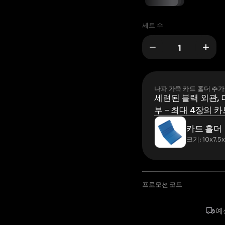
세트 수
나파 가죽 카드 홀더 추가
세련된 블랙 외관, 
부 – 최대 4장의 카
카드 홀더
크기: 10x7.5
프로모션 코드
예