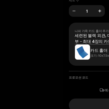
세트 수
나파 가죽 카드 홀더 추가
세련된 블랙 외관, 
부 – 최대 4장의 카
카드 홀더
크기: 10x7.5
프로모션 코드
예