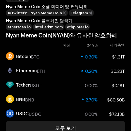
Nyan Meme Coin 소셜 미디어 및 커뮤니티
X(Twitter)의 Nyan Meme Coin
Telegram
Nyan Meme Coin 블록체인 탐색기
etherscan.io
intel.arkm.com
ethplorer.io
Nyan Meme Coin(NYAN)와 유사한 암호화폐
자산
24h %
시가총액
BTC
0.30%
$1.31T
Bitcoin
ETH
0.20%
$0.23T
Ethereum
USDT
0.00%
$0.18T
Tether
BNB
2.70%
$80.50B
BNB
USDC
0.00%
$72.13B
USDC
모두 보기