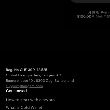
세금 및 관세
$100.00원 이상 주
Reg. No CHE-390.112.525
Global Headquarters, Tangem AG
Baarerstrasse 10
,
6300 Zug
,
Switzerland
support@tangem.com
Get started
How to start with a crypto
What is Cold Wallet