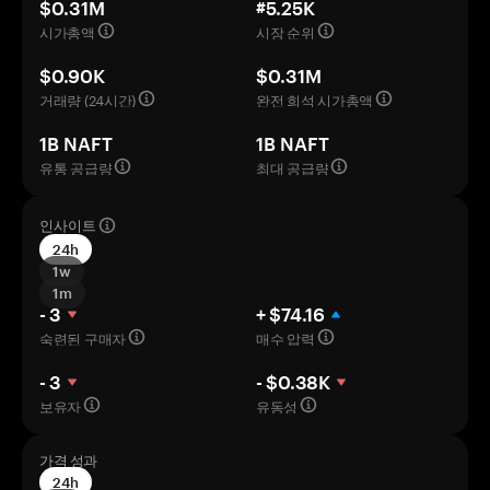
$0.31M
#5.25K
시가총액
시장 순위
$0.90K
$0.31M
거래량 (24시간)
완전 희석 시가총액
1B NAFT
1B NAFT
유통 공급량
최대 공급량
인사이트
24h
1w
1m
- 3
+ $74.16
숙련된 구매자
매수 압력
- 3
- $0.38K
보유자
유동성
가격 성과
24h