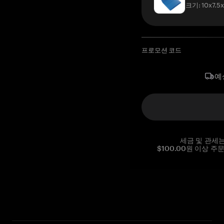
크기: 10x7.5
프로모션 코드
예
세금 및 관세
$100.00원 이상 주