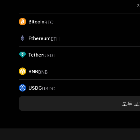
BTC
Bitcoin
ETH
Ethereum
USDT
Tether
BNB
BNB
USDC
USDC
모두 보