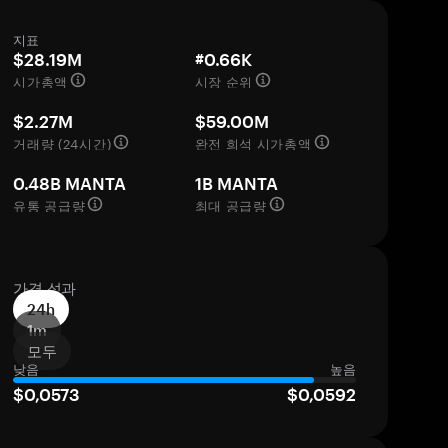
지표
$28.19M
#0.66K
시가총액
시장 순위
$2.27M
$59.00M
거래량 (24시간)
완전 희석 시가총액
0.48B MANTA
1B MANTA
유통 공급량
최대 공급량
가격 성과
24h
1m
모두
낮음
높음
$0,0573
$0,0592