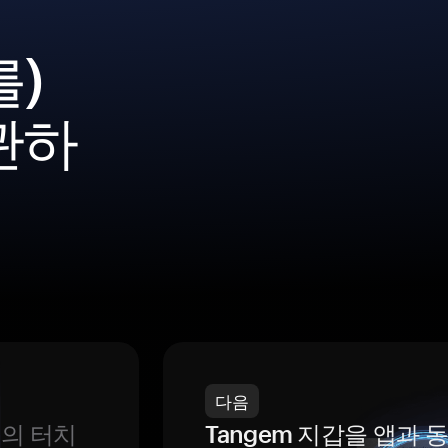
를)
관하
다음
번의 터치
Tangem 지갑을 앱과