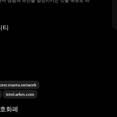
뮤니티
lorer.manta.network
intel.arkm.com
 암호화폐