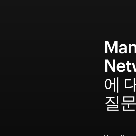
Man
Net
에 
질