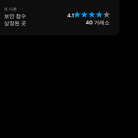
또 다른
보안 점수
4.1
상장된 곳
40
거래소