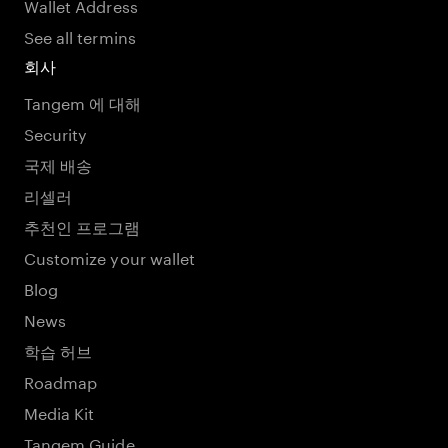
Wallet Address
See all termins
회사
Tangem 에 대해
Security
국제 배송
리셀러
추천인 프로그램
Customize your wallet
Blog
News
학습 허브
Roadmap
Media Kit
Tangem Guide