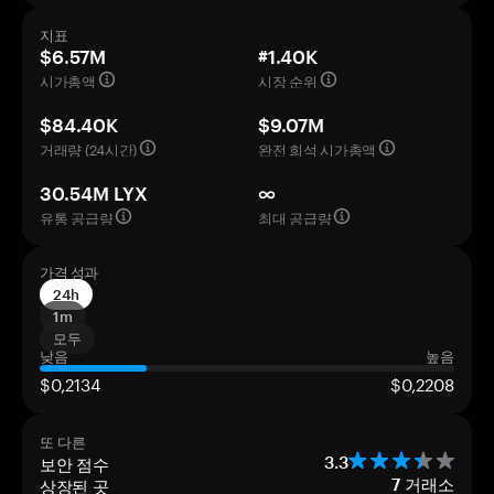
지표
$6.57M
#1.40K
시가총액
시장 순위
$84.40K
$9.07M
거래량 (24시간)
완전 희석 시가총액
30.54M LYX
∞
유통 공급량
최대 공급량
가격 성과
24h
1m
모두
낮음
높음
$0,2134
$0,2208
또 다른
보안 점수
3.3
상장된 곳
7
거래소