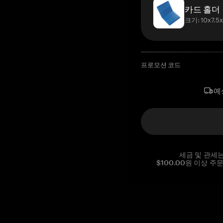
카드 홀더
크기: 10x7.5
프로모션 코드
예
세금 및 관세
$100.00원 이상 주