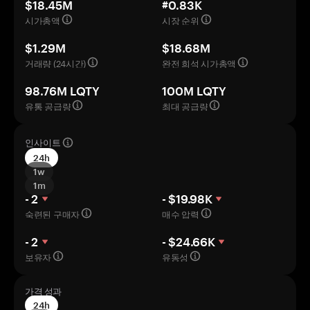
$18.45M
#0.83K
시가총액
시장 순위
$1.29M
$18.68M
거래량 (24시간)
완전 희석 시가총액
98.76M LQTY
100M LQTY
유통 공급량
최대 공급량
인사이트
24h
1w
1m
- 2
- $19.98K
숙련된 구매자
매수 압력
- 2
- $24.66K
보유자
유동성
가격 성과
24h