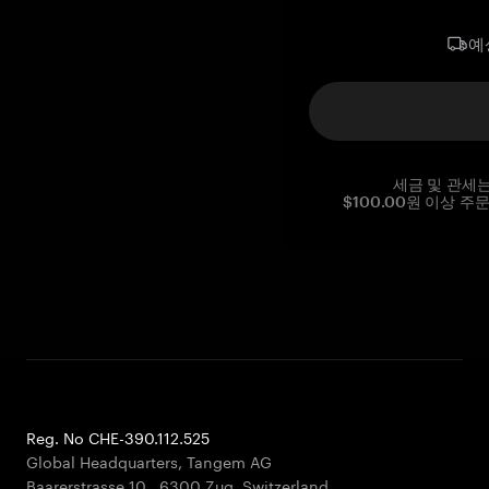
예
세금 및 관세
$100.00원 이상 주
Reg. No CHE-390.112.525
Global Headquarters, Tangem AG
Baarerstrasse 10
,
6300 Zug
,
Switzerland