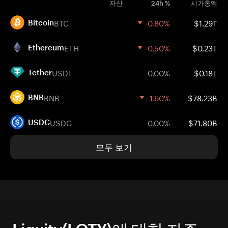
자산
24h %
시가총액
BTC
-0.80%
$1.29T
Bitcoin
ETH
-0.50%
$0.23T
Ethereum
USDT
0.00%
$0.18T
Tether
BNB
-1.60%
$78.23B
BNB
USDC
0.00%
$71.80B
USDC
모두 보기