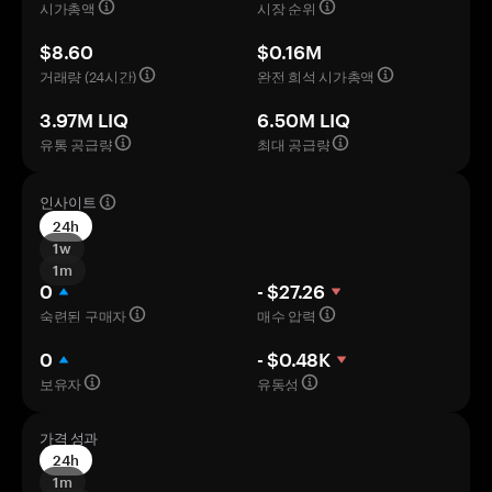
시가총액
시장 순위
$8.60
$0.16M
거래량 (24시간)
완전 희석 시가총액
3.97M LIQ
6.50M LIQ
유통 공급량
최대 공급량
인사이트
24h
1w
1m
0
- $27.26
숙련된 구매자
매수 압력
0
- $0.48K
보유자
유동성
가격 성과
24h
1m