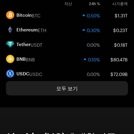
자산
24h %
시가총액
BTC
0.50%
$1.31T
Bitcoin
ETH
0.30%
$0.23T
Ethereum
USDT
0.00%
$0.18T
Tether
BNB
0.10%
$80.47B
BNB
USDC
0.00%
$72.09B
USDC
모두 보기