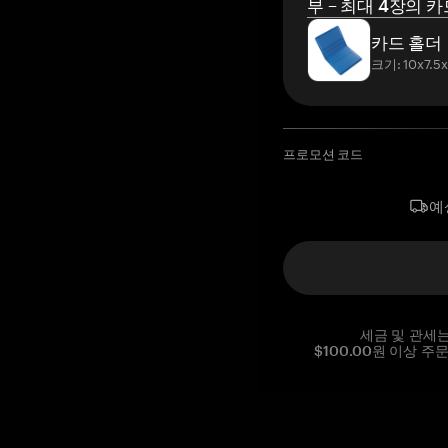
부 – 최대 4장의 카
카드 홀더
크기: 10x7.5
프로모션 코드
예
세금 및 관세
$100.00원 이상 주