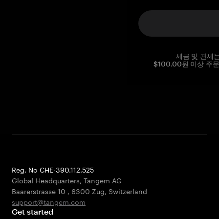
세금 및 관세
$100.00원 이상 주
Reg. No CHE-390.112.525
Global Headquarters, Tangem AG
Baarerstrasse 10
,
6300 Zug
,
Switzerland
support@tangem.com
Get started