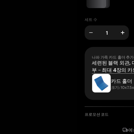
세트 수
나파 가죽 카드 홀더 추가
세련된 블랙 외관, 
부 – 최대 4장의 카
카드 홀더
크기: 10x7.5
프로모션 코드
예