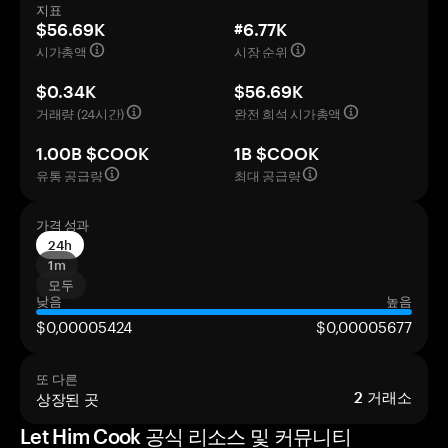
지표
$56.69K
#6.77K
시가총액
시장 순위
$0.34K
$56.69K
거래량 (24시간)
완전 희석 시가총액
1.00B $COOK
1B $COOK
유통 공급량
최대 공급량
가격 성과
24h
1m
모두
낮음
높음
$0,00005424
$0,00005677
또 다른
상장된 곳
2
거래소
Let Him Cook 공식 리소스 및 커뮤니티