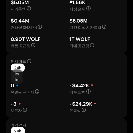
$5.05M
#1.56K
시가총액
시장 순위
$0.44M
$5.05M
거래량 (24시간)
완전 희석 시가총액
0.90T WOLF
1T WOLF
유통 공급량
최대 공급량
인사이트
24h
1w
1m
0
- $4.42K
숙련된 구매자
매수 압력
- 3
- $24.29K
보유자
유동성
가격 성과
24h