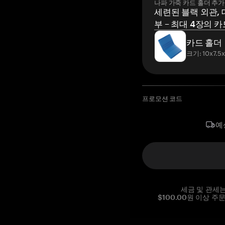
나파 가죽 카드 홀더 추가
세련된 블랙 외관, 
부 – 최대 4장의 카
카드 홀더
크기: 10x7.5
프로모션 코드
예
세금 및 관세
$100.00원 이상 주