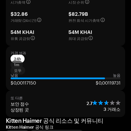
시가총액
시장 순위
$32.86
$82.79B
거래량 (24시간)
완전 희석 시가총액
54M KHAI
54M KHAI
유통 공급량
최대 공급량
가격 성과
24h
1m
모두
낮음
높음
$0,00117150
$0,00119731
또 다른
보안 점수
2.7
상장된 곳
3
거래소
Kitten Haimer 공식 리소스 및 커뮤니티
Kitten Haimer 공식 링크