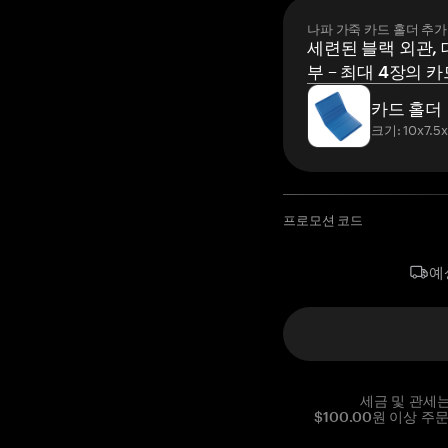
나파 가죽 카드 홀더 추가
세련된 블랙 외관, 
부 – 최대 4장의 카
카드 홀더
크기: 10x7.5
프로모션 코드
예
세금 및 관세
$100.00원 이상 주