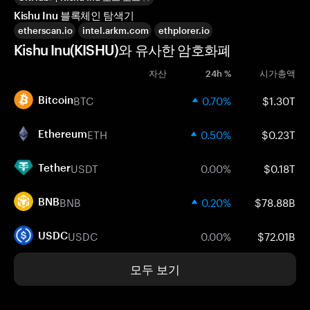
Kishu Inu 블록체인 탐색기
etherscan.io
intel.arkm.com
ethplorer.io
Kishu Inu(KISHU)와 유사한 암호화폐
자산
24h %
시가총액
BTC
0.70%
$1.30T
Bitcoin
ETH
0.50%
$0.23T
Ethereum
USDT
0.00%
$0.18T
Tether
BNB
0.20%
$78.88B
BNB
USDC
0.00%
$72.01B
USDC
모두 보기