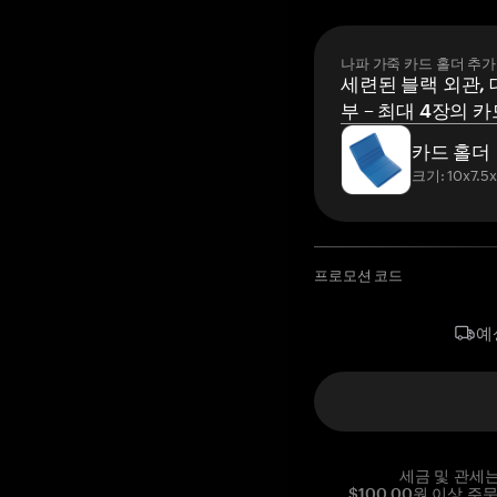
나파 가죽 카드 홀더 추가
세련된 블랙 외관, 
부 – 최대 4장의 카
카드 홀더
크기: 10x7.5
프로모션 코드
예
세금 및 관세
$100.00원 이상 주