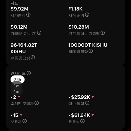
지표
$9.92M
#1.15K
시가총액
시장 순위
$0.12M
$10.28M
거래량 (24시간)
완전 희석 시가총액
96464.82T
100000T KISHU
최대 공급량
KISHU
유통 공급량
인사이트
24h
1w
1m
- 2
- $25.92K
숙련된 구매자
매수 압력
- 15
- $61.64K
보유자
유동성