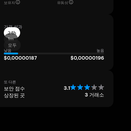
보유자
유동성
가격 성과
24h
1m
모두
낮음
높음
$0,00000187
$0,00000196
또 다른
보안 점수
3.1
상장된 곳
3
거래소