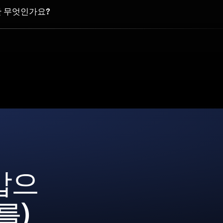
to란 무엇인가요?
갑으
를)