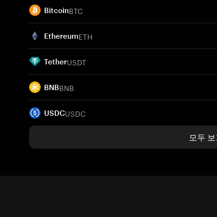
BTC
Bitcoin
ETH
Ethereum
USDT
Tether
BNB
BNB
USDC
USDC
모두 보