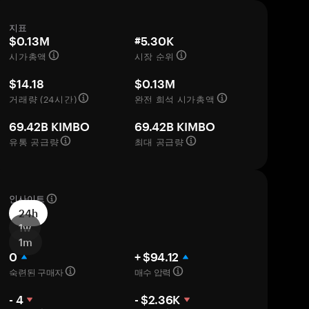
지표
$0.13M
#5.30K
시가총액
시장 순위
$14.18
$0.13M
거래량 (24시간)
완전 희석 시가총액
69.42B KIMBO
69.42B KIMBO
유통 공급량
최대 공급량
인사이트
24h
1w
1m
0
+ $94.12
숙련된 구매자
매수 압력
- 4
- $2.36K