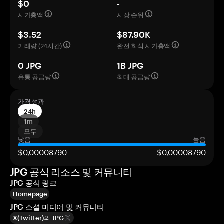
$0
-
시가총액
시장 순위
$3.52
$87.90K
거래량 (24시간)
완전 희석 시가총액
0 JPG
1B JPG
유통 공급량
최대 공급량
가격 성과
24h
1m
모두
낮음
높음
$0,00008790
$0,00008790
JPG 공식 리소스 및 커뮤니티
JPG 공식 링크
Homepage
JPG 소셜 미디어 및 커뮤니티
X(Twitter)의 JPG