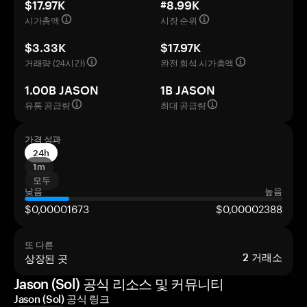
$17.97K
#8.99K
시가총액
시장 순위
$3.33K
$17.97K
거래량 (24시간)
완전 희석 시가총액
1.00B JASON
1B JASON
유통 공급량
최대 공급량
가격 성과
24h
1m
모두
낮음
높음
$0,00001673
$0,00002388
또 다른
상장된 곳
2
거래소
Jason (Sol) 공식 리소스 및 커뮤니티
Jason (Sol) 공식 링크