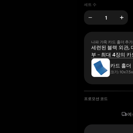
세트 수
나파 가죽 카드 홀더 추가
세련된 블랙 외관, 
부 – 최대 4장의 카
카드 홀더
크기: 10x7.5
프로모션 코드
예