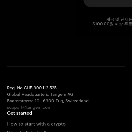
세금 및 관세
$100.00원 이상 주
Reg. No CHE-390.112.525
Global Headquarters, Tangem AG
Baarerstrasse 10
,
6300 Zug
,
Switzerland
support@tangem.com
Get started
How to start with a crypto