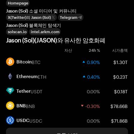
Homepage
Jason (Sol) 소셜 미디어 및 커뮤니티
X(Twitter)의 Jason (Sol)
Telegram
Jason (Sol) 블록체인 탐색기
solscan.io
intel.arkm.com
Jason (Sol)(JASON)와 유사한 암호화폐
자산
24h %
시가총액
BTC
0.90%
$1.30T
Bitcoin
ETH
0.40%
$0.23T
Ethereum
USDT
0.00%
$0.18T
Tether
BNB
-0.30%
$78.66B
BNB
USDC
0.00%
$71.86B
USDC