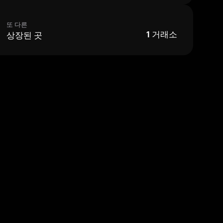
또 다른
상장된 곳
1
거래소