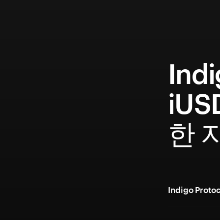
Indi
iUS
한 
Indigo Pr