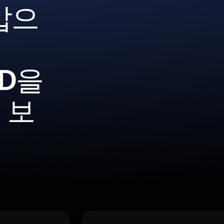
갑으
USD을
 보