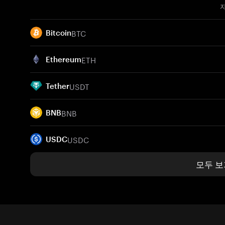
BTC
Bitcoin
ETH
Ethereum
USDT
Tether
BNB
BNB
USDC
USDC
모두 보