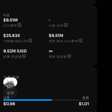
지표
$9.51M
-
시가총액
시장 순위
$25.83K
$9.51M
거래량 (24시간)
완전 희석 시가총액
9.52M IUSD
∞
유통 공급량
최대 공급량
가격 성과
24h
1m
모두
낮음
높음
$0,98
$1,01