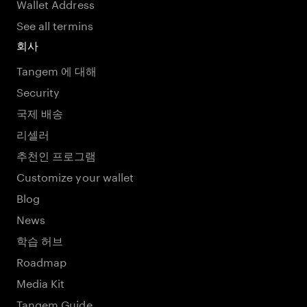
Wallet Address
See all termins
회사
Tangem 에 대해
Security
국제 배송
리셀러
추천인 프로그램
Customize your wallet
Blog
News
학습 허브
Roadmap
Media Kit
Tangem Guide