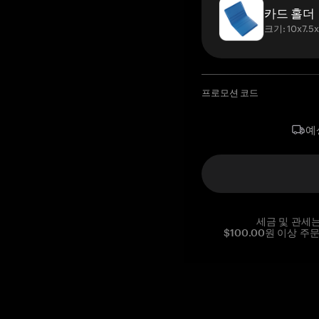
카드 홀더
크기: 10x7.5
프로모션 코드
예
세금 및 관세
$100.00원 이상 주