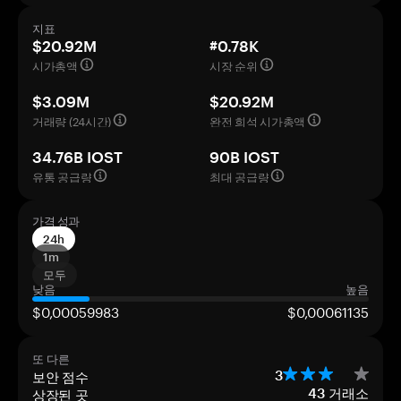
지표
$20.92M
#0.78K
시가총액
시장 순위
$3.09M
$20.92M
거래량 (24시간)
완전 희석 시가총액
34.76B IOST
90B IOST
유통 공급량
최대 공급량
가격 성과
24h
1m
모두
낮음
높음
$0,00059983
$0,00061135
또 다른
보안 점수
3
상장된 곳
43
거래소