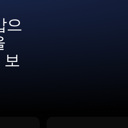
갑으
을
 보