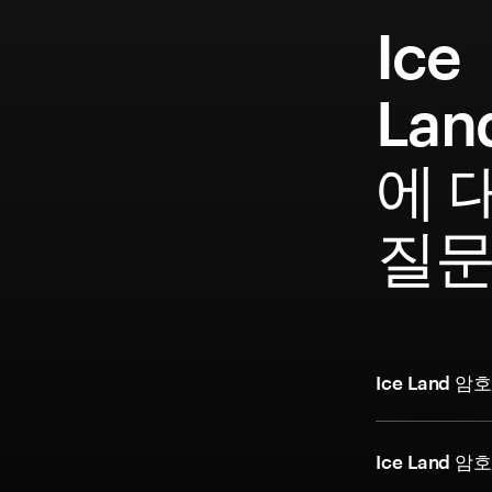
Ice
Lan
에 
질
Ice Land
Ice Land