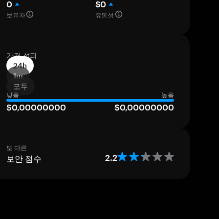
0
$0
보유자
유동성
가격 성과
24h
1m
모두
낮음
높음
$0,00000000
$0,00000000
또 다른
보안 점수
2.2