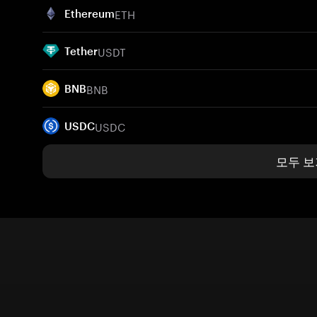
ETH
Ethereum
USDT
Tether
BNB
BNB
USDC
USDC
모두 보