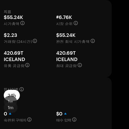
지표
$55.24K
#6.76K
시가총액
시장 순위
$2.23
$55.24K
거래량 (24시간)
완전 희석 시가총액
420.69T
420.69T
ICELAND
ICELAND
유통 공급량
최대 공급량
인사이트
24h
1w
1m
0
$0
숙련된 구매자
매수 압력