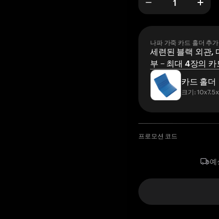
나파 가죽 카드 홀더 추가
세련된 블랙 외관, 
부 – 최대 4장의 카
카드 홀더
크기: 10x7.5
프로모션 코드
예