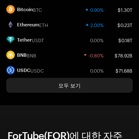
BTC
0.90%
$1.30T
Bitcoin
ETH
2.00%
$0.23T
Ethereum
USDT
0.00%
$0.18T
Tether
BNB
-0.80%
$78.92B
BNB
USDC
0.00%
$71.68B
USDC
모두 보기
ForTube(FOR)에 대한 자주