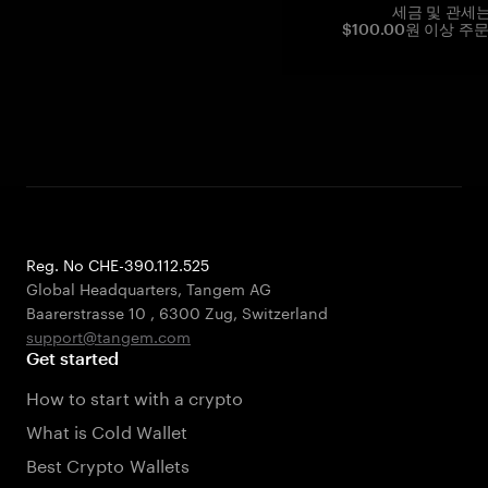
세금 및 관세
$100.00원 이상 주
Reg. No CHE-390.112.525
Global Headquarters, Tangem AG
Baarerstrasse 10
,
6300 Zug
,
Switzerland
support@tangem.com
Get started
How to start with a crypto
What is Cold Wallet
Best Crypto Wallets