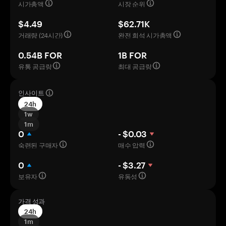
시가총액
시장 순위
$4.49
$62.71K
거래량 (24시간)
완전 희석 시가총액
0.54B FOR
1B FOR
유통 공급량
최대 공급량
인사이트
24h
1w
1m
0
- $0.03
숙련된 구매자
매수 압력
0
- $3.27
보유자
유동성
가격 성과
24h
1m