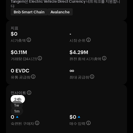
Tangem은 Electric Vehicle Direct Currency 네트워크를 지원합니
다
Bnb Smart Chain
Avalanche
지표
$0
-
시가총액
시장 순위
$0.11M
$4.29M
거래량 (24시간)
완전 희석 시가총액
0 EVDC
∞
유통 공급량
최대 공급량
인사이트
24h
1w
1m
0
$0
숙련된 구매자
매수 압력