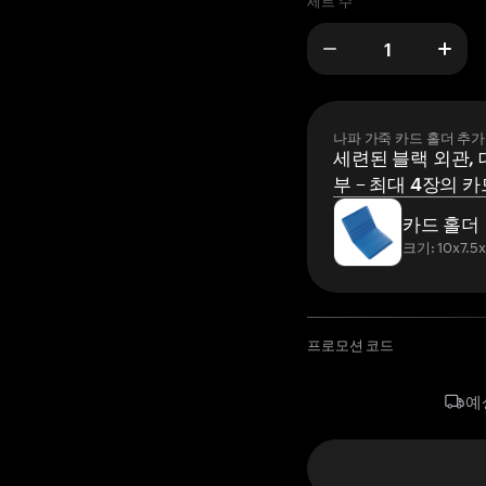
세트 수
나파 가죽 카드 홀더 추가
세련된 블랙 외관, 
부 – 최대 4장의 카
카드 홀더
크기: 10x7.5
프로모션 코드
예