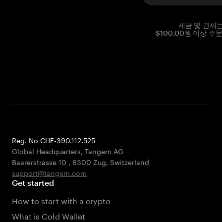
세금 및 관세
$100.00원 이상 주
Reg. No CHE-390.112.525
Global Headquarters, Tangem AG
Baarerstrasse 10
,
6300 Zug
,
Switzerland
support@tangem.com
Get started
How to start with a crypto
What is Cold Wallet