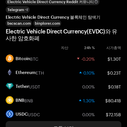
Electric Vehicle Direct Currency Reddit 커뮤니티
Telegram
Electric Vehicle Direct Currency 블록체인 탐색기
bscscan.com
binplorer.com
Electric Vehicle Direct Currency(EVDC)와 유
사한 암호화폐
자산
24h %
시가총액
BTC
-0.20%
$1.30T
Bitcoin
ETH
0.10%
$0.23T
Ethereum
USDT
0.00%
$0.18T
Tether
BNB
1.30%
$80.41B
BNB
USDC
0.00%
$72.15B
USDC