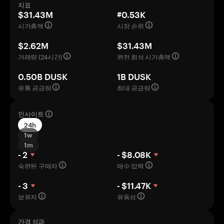
지표
$31.43M
#0.53K
시가총액
시장 순위
$2.62M
$31.43M
거래량 (24시간)
완전 희석 시가총액
0.50B DUSK
1B DUSK
유통 공급량
최대 공급량
인사이트
24h
1w
1m
- 2
- $8.08K
숙련된 구매자
매수 압력
- 3
- $11.47K
보유자
유동성
가격 성과