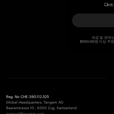
예
세금 및 관세
$100.00원 이상 주
Reg. No CHE-390.112.525
Global Headquarters, Tangem AG
Baarerstrasse 10
,
6300 Zug
,
Switzerland
support@tangem.com