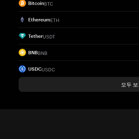
BTC
Bitcoin
ETH
Ethereum
USDT
Tether
BNB
BNB
USDC
USDC
모두 보