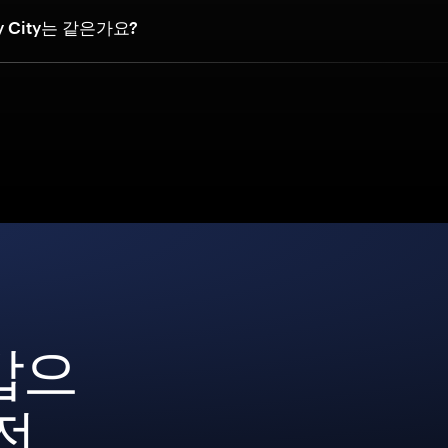
y City는 같은가요?
갑으
전