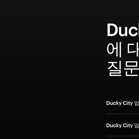
Duc
에 
질
Ducky Ci
Ducky Ci