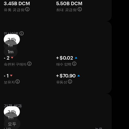
3.45B DCM
5.50B DCM
유통 공급량
최대 공급량
인사이트
24h
1w
1m
- 2
+ $0.02
숙련된 구매자
매수 압력
- 1
+ $70.90
보유자
유동성
가격 성과
24h
1m
모두