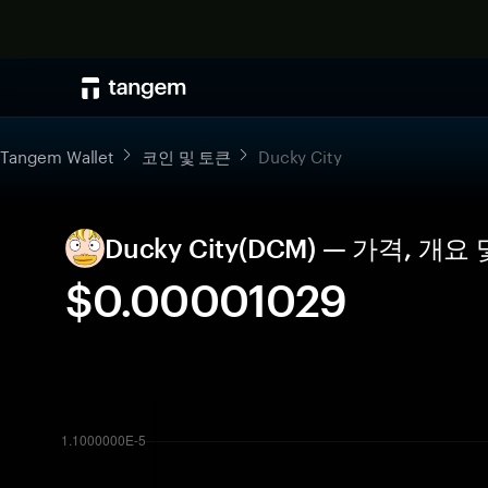
Tangem Wallet
코인 및 토큰
Ducky City
Ducky City(DCM) — 가격, 개
$0.00001029