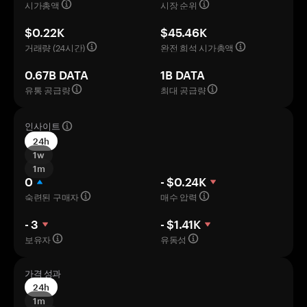
시가총액
시장 순위
$0.22K
$45.46K
거래량 (24시간)
완전 희석 시가총액
0.67B DATA
1B DATA
유통 공급량
최대 공급량
인사이트
24h
1w
1m
0
- $0.24K
숙련된 구매자
매수 압력
- 3
- $1.41K
보유자
유동성
가격 성과
24h
1m