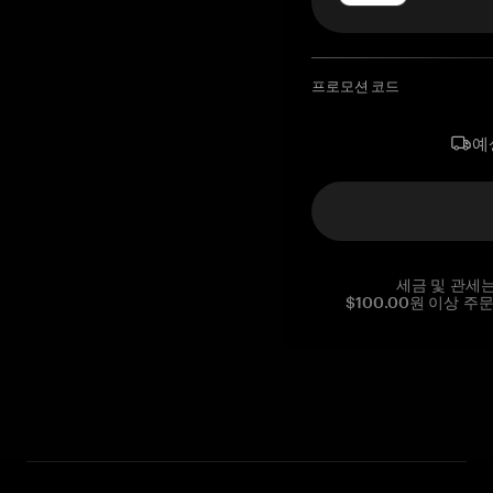
프로모션 코드
예
세금 및 관세
$100.00원 이상 주