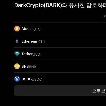
DarkCrypto(DARK)와 유사한 암호화
BTC
Bitcoin
ETH
Ethereum
USDT
Tether
BNB
BNB
USDC
USDC
모두 보