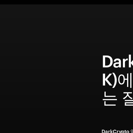
Dar
K)
는 
DarkCryp