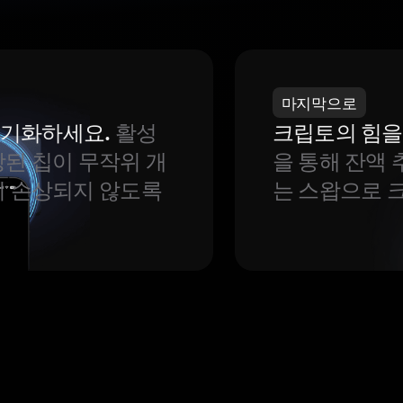
마지막으로
 동기화하세요.
활성
크립토의 힘을
된 칩이 무작위 개
을 통해 잔액 
이 손상되지 않도록
는 스왑으로 