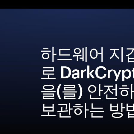
하드웨어 지
로 DarkCryp
을(를) 안전
보관하는 방