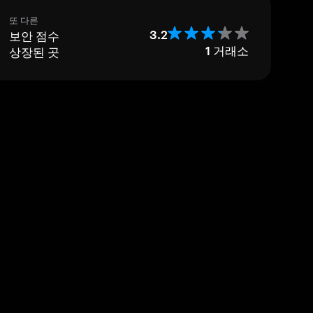
또 다른
보안 점수
3.2
상장된 곳
1
거래소