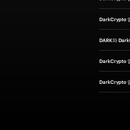
DarkCryp
DARK와 Dar
DarkCryp
DarkCryp