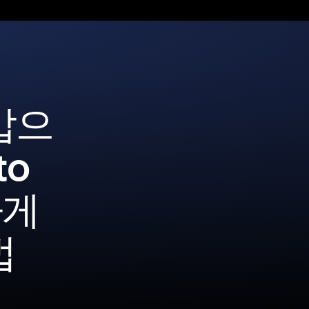
갑으
to
하게
법