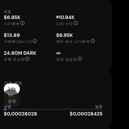
지표
$6.95K
#10.94K
시가총액
시장 순위
$13.89
$6.95K
거래량 (24시간)
완전 희석 시가총액
24.80M DARK
∞
유통 공급량
최대 공급량
가격 성과
24h
1m
모두
낮음
높음
$0,00028028
$0,00028425