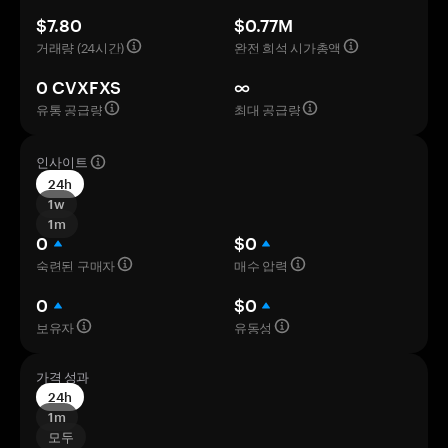
$7.80
$0.77M
거래량 (24시간)
완전 희석 시가총액
0 CVXFXS
∞
유통 공급량
최대 공급량
인사이트
24h
1w
1m
0
$0
숙련된 구매자
매수 압력
0
$0
보유자
유동성
가격 성과
24h
1m
모두