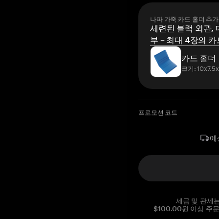
나파 가죽 카드 홀더 추가
세련된 블랙 외관, 
부 – 최대 4장의 카
카드 홀더
크기: 10x7.5
프로모션 코드
예
세금 및 관세
$100.00원 이상 주