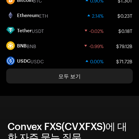
BTC
0.90%
$1.30T
Bitcoin
ETH
2.14%
$0.23T
Ethereum
USDT
-0.02%
$0.18T
Tether
BNB
-0.99%
$79.12B
BNB
USDC
0.00%
$71.72B
USDC
모두 보기
Convex FXS(CVXFXS)에 대
한 자주 묻는 질문