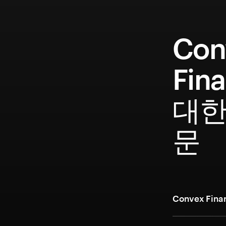
Con
Fin
대한
문
Convex Fi