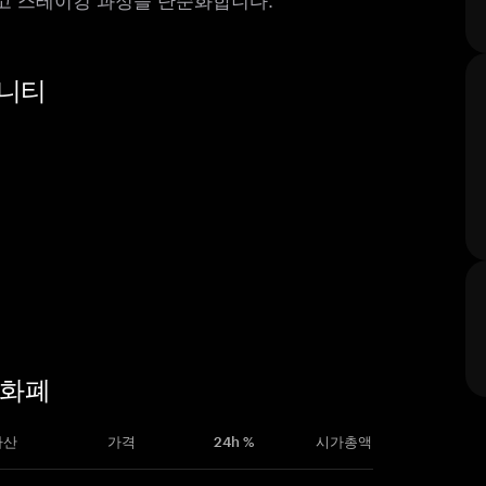
뮤니티
암호화폐
자산
가격
24h %
시가총액