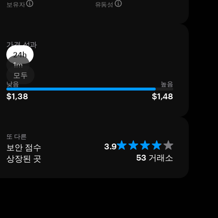
보유자
유동성
가격 성과
24h
1m
모두
낮음
높음
$1,38
$1,48
또 다른
보안 점수
3.9
상장된 곳
53
거래소