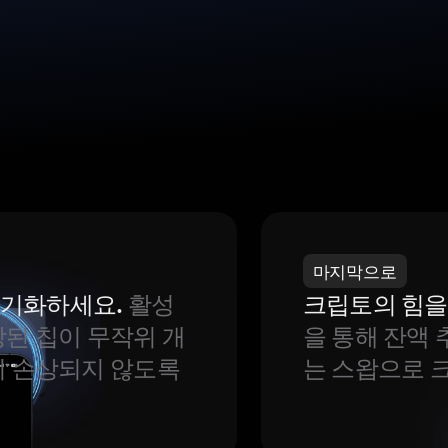
마지막으로
 동기화하세요.
활성
크립토의 힘을
된 칩이 무작위 개
을 통해 잔액 
이 손상되지 않도록
는 스왑으로 