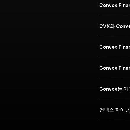
Convex F
CVX와 Conv
Convex F
Convex F
Convex는 
컨벡스 파이낸