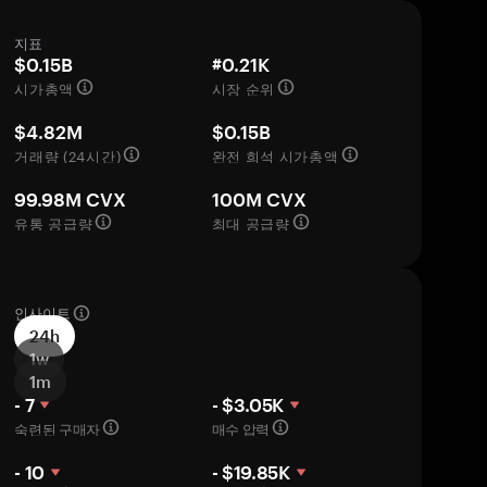
지표
$0.15B
#0.21K
시가총액
시장 순위
$4.82M
$0.15B
거래량 (24시간)
완전 희석 시가총액
99.98M CVX
100M CVX
유통 공급량
최대 공급량
인사이트
24h
1w
1m
- 7
- $3.05K
숙련된 구매자
매수 압력
- 10
- $19.85K