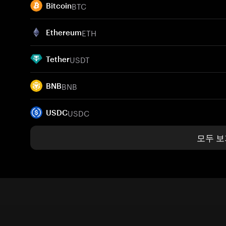
BTC
Bitcoin
ETH
Ethereum
USDT
Tether
BNB
BNB
USDC
USDC
모두 보