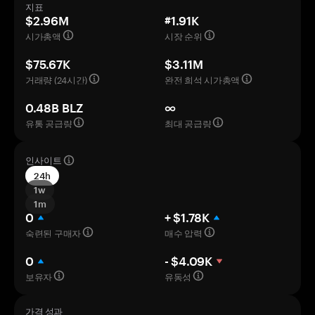
지표
$2.96M
#1.91K
시가총액
시장 순위
$75.67K
$3.11M
거래량 (24시간)
완전 희석 시가총액
0.48B BLZ
∞
유통 공급량
최대 공급량
인사이트
24h
1w
1m
0
+ $1.78K
숙련된 구매자
매수 압력
0
- $4.09K
보유자
유동성
가격 성과