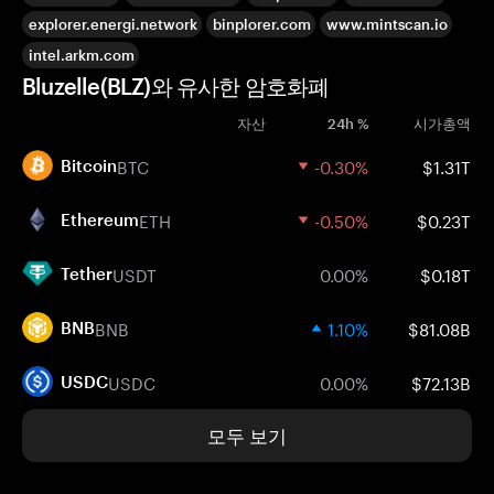
explorer.energi.network
binplorer.com
www.mintscan.io
intel.arkm.com
Bluzelle(BLZ)와 유사한 암호화폐
자산
24h %
시가총액
BTC
-0.30%
$1.31T
Bitcoin
ETH
-0.50%
$0.23T
Ethereum
USDT
0.00%
$0.18T
Tether
BNB
1.10%
$81.08B
BNB
USDC
0.00%
$72.13B
USDC
모두 보기