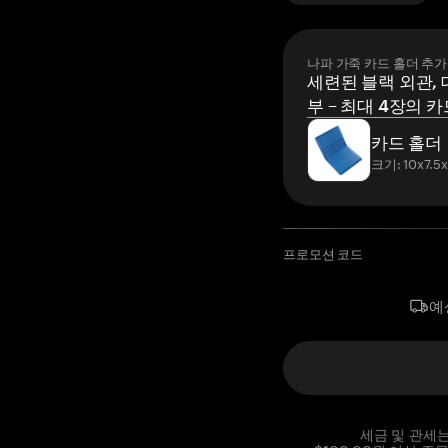
나파 가죽 카드 홀더 추가
세련된 블랙 외관, 
부 – 최대 4장의 카
카드 홀더
크기: 10x7.5
프로모션 코드
예
세금 및 관세