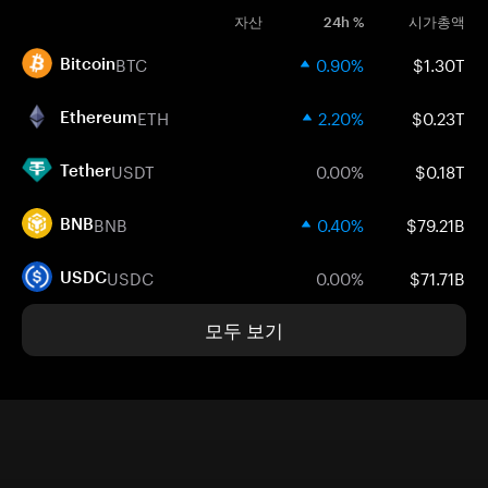
자산
24h %
시가총액
BTC
0.90%
$1.30T
Bitcoin
ETH
2.20%
$0.23T
Ethereum
USDT
0.00%
$0.18T
Tether
BNB
0.40%
$79.21B
BNB
USDC
0.00%
$71.71B
USDC
모두 보기