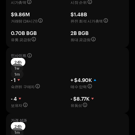
시가총액
시장 순위
$9.86M
$1.48B
거래량 (24시간)
완전 희석 시가총액
0.70B BGB
2B BGB
유통 공급량
최대 공급량
인사이트
24h
1w
1m
- 1
+ $4.90K
숙련된 구매자
매수 압력
- 4
- $8.77K
보유자
유동성
가격 성과
24h
1m