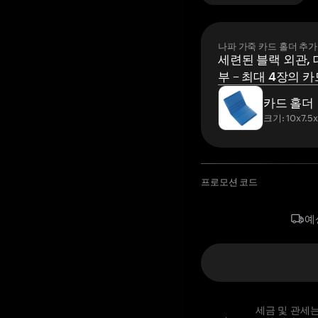
나파 가죽 카드 홀더 추가
세련된 블랙 외관, 
부 – 최대 4장의 카
카드 홀더
크기: 10x7.5
프로모션 코드
예
세금 및 관세