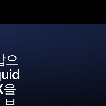
갑으
uid
AX을
 보