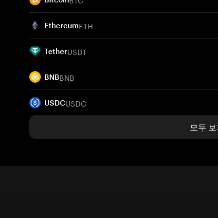
ETH
Ethereum
USDT
Tether
BNB
BNB
USDC
USDC
모두 보