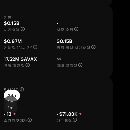
지표
$0.15B
-
시가총액
시장 순위
$0.87M
$0.15B
거래량 (24시간)
완전 희석 시가총액
17.52M SAVAX
∞
유통 공급량
최대 공급량
인사이트
24h
1w
1m
- 13
- $71.83K
숙련된 구매자
매수 압력