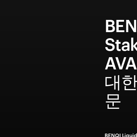
BEN
Sta
AVA
대한
문
BENQI Liq