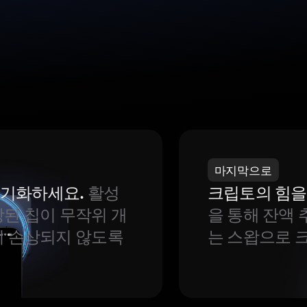
마지막으로
 동기화하세요.
활성
크립토의 힘을
된 칩이 무작위 개
을 통해 잔액 
이 손상되지 않도록
는 스왑으로 