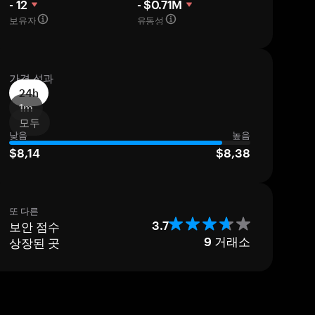
- 12
- $0.71M
보유자
유동성
가격 성과
24h
1m
모두
낮음
높음
$8,14
$8,38
또 다른
보안 점수
3.7
상장된 곳
9
거래소