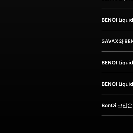
BENQI Liq
SAVAX와 BEN
BENQI Liq
BENQI Liq
BenQi 코인