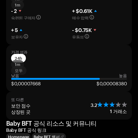
1m
- 2
+ $0.61K
숙련된 구매자
매수 압력
+ 5
- $0.75K
보유자
유동성
가격 성과
24h
1m
모두
낮음
높음
$0,00007668
$0,00008380
또 다른
보안 점수
3.2
상장된 곳
1
거래소
Baby BFT 공식 리소스 및 커뮤니티
Baby BFT 공식 링크
Homepage
Baby BFT 백서