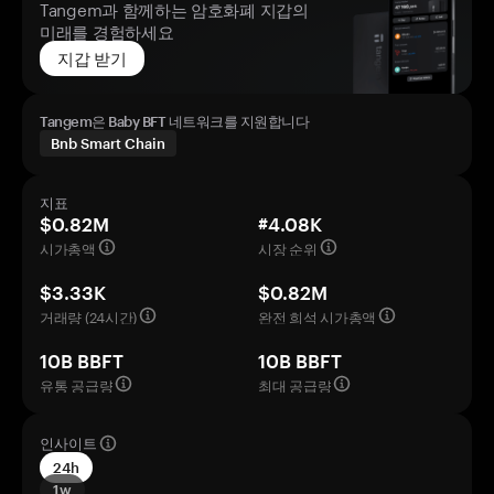
Tangem과 함께하는 암호화폐 지갑의
미래를 경험하세요
지갑 받기
Tangem은 Baby BFT 네트워크를 지원합니다
Bnb Smart Chain
지표
$0.82M
#4.08K
시가총액
시장 순위
$3.33K
$0.82M
거래량 (24시간)
완전 희석 시가총액
10B BBFT
10B BBFT
유통 공급량
최대 공급량
인사이트
24h
1w