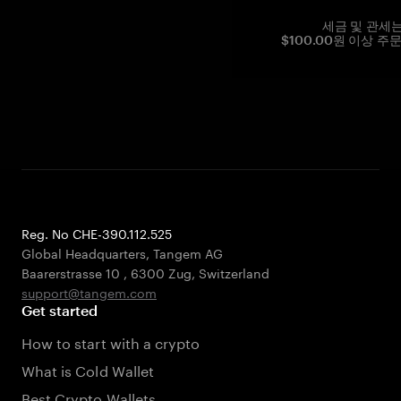
세금 및 관세
$100.00원 이상 주
Reg. No CHE-390.112.525
Global Headquarters, Tangem AG
Baarerstrasse 10
,
6300 Zug
,
Switzerland
support@tangem.com
Get started
How to start with a crypto
What is Cold Wallet
Best Crypto Wallets