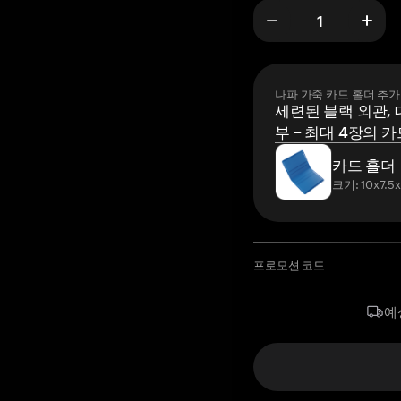
나파 가죽 카드 홀더 추가
세련된 블랙 외관, 
부 – 최대 4장의 카
카드 홀더
크기: 10x7.5
프로모션 코드
예