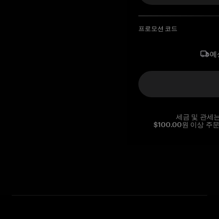
프로모션 코드
예
세금 및 관세
$100.00원 이상 주