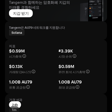
Tangem과 함께하는 암호화폐 지갑의
미래를 경험하세요
지갑 받기
Tangem은 AU79 네트워크를 지원합니다
Solana
지표
$0.59M
#3.39K
시가총액
시장 순위
$0.13K
$0.59M
거래량 (24시간)
완전 희석 시가총액
1.00B AU79
1.00B AU79
유통 공급량
최대 공급량
가격 성과
24h
1m