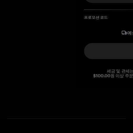
프로모션 코드
예
세금 및 관세
$100.00원 이상 주