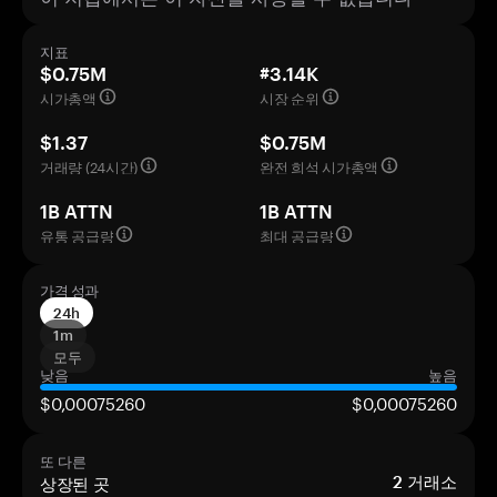
지표
$0.75M
#3.14K
시가총액
시장 순위
$1.37
$0.75M
거래량 (24시간)
완전 희석 시가총액
1B ATTN
1B ATTN
유통 공급량
최대 공급량
가격 성과
24h
1m
모두
낮음
높음
$0,00075260
$0,00075260
또 다른
상장된 곳
2
거래소