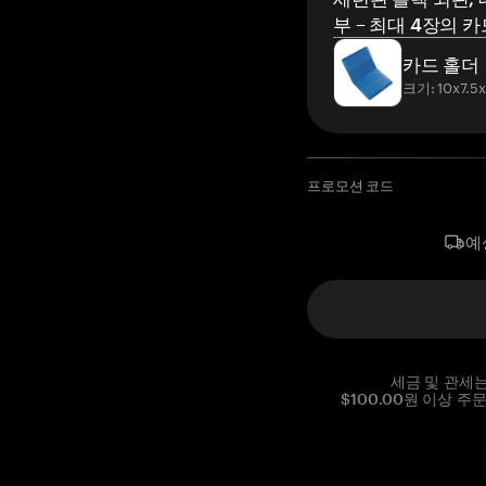
부 – 최대 4장의 카
카드 홀더
크기: 10x7.5
프로모션 코드
예
세금 및 관세
$100.00원 이상 주