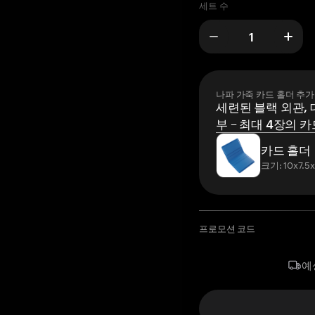
세트 수
나파 가죽 카드 홀더 추가
세련된 블랙 외관, 
부 – 최대 4장의 카
카드 홀더
크기: 10x7.5
프로모션 코드
예