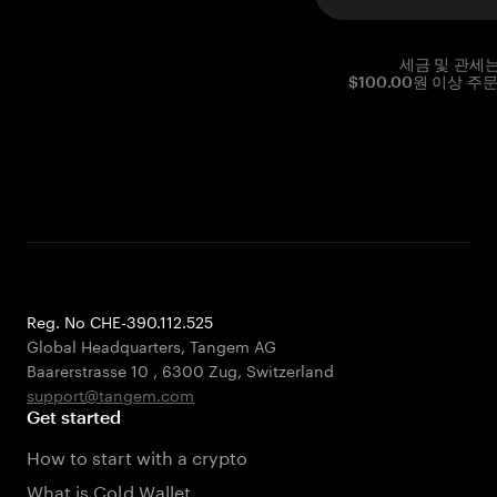
세금 및 관세
$100.00원 이상 주
Reg. No CHE-390.112.525
Global Headquarters, Tangem AG
Baarerstrasse 10
,
6300 Zug
,
Switzerland
support@tangem.com
Get started
How to start with a crypto
What is Cold Wallet